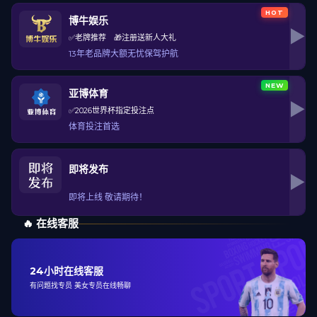
HOT
博牛娱乐
▶
✅老牌推荐 
🎁注册送新人大礼
13年老品牌大额无忧保驾护航
NEW
亚博体育
▶
✅2026世界杯指定投注点
体育投注首选
即将发布
▶
即将上线 敬请期待！
🔥 在线客服
24小时在线客服
有问题找专员 美女专员在线畅聊